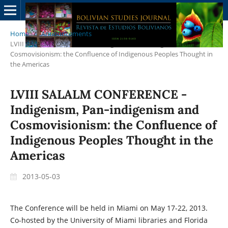
Home
/
Announcements
/
LVIII SALALM CONFERENCE - Indigenism, Pan-indigenism and
Cosmovisionism: the Confluence of Indigenous Peoples Thought in
the Americas
LVIII SALALM CONFERENCE -
Indigenism, Pan-indigenism and
Cosmovisionism: the Confluence of
Indigenous Peoples Thought in the
Americas
2013-05-03
The Conference will be held in Miami on May 17-22, 2013.
Co-hosted by the University of Miami libraries and Florida