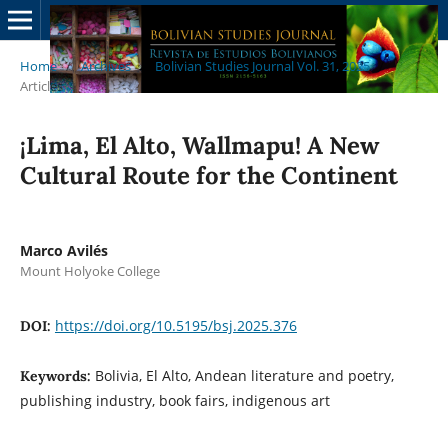
Home
/
Archives
/
Bolivian Studies Journal Vol. 31, 2025
/
Articles
¡Lima, El Alto, Wallmapu! A New
Cultural Route for the Continent
Marco Avilés
Mount Holyoke College
https://doi.org/10.5195/bsj.2025.376
DOI:
Bolivia, El Alto, Andean literature and poetry,
Keywords:
publishing industry, book fairs, indigenous art