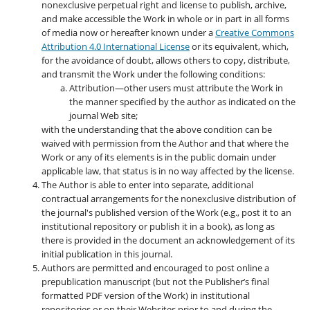
nonexclusive perpetual right and license to publish, archive,
and make accessible the Work in whole or in part in all forms
of media now or hereafter known under a
Creative Commons
Attribution 4.0 International License
or its equivalent, which,
for the avoidance of doubt, allows others to copy, distribute,
and transmit the Work under the following conditions:
Attribution—other users must attribute the Work in
the manner specified by the author as indicated on the
journal Web site;
with the understanding that the above condition can be
waived with permission from the Author and that where the
Work or any of its elements is in the public domain under
applicable law, that status is in no way affected by the license.
The Author is able to enter into separate, additional
contractual arrangements for the nonexclusive distribution of
the journal's published version of the Work (e.g., post it to an
institutional repository or publish it in a book), as long as
there is provided in the document an acknowledgement of its
initial publication in this journal.
Authors are permitted and encouraged to post online a
prepublication manuscript (but not the Publisher’s final
formatted PDF version of the Work) in institutional
repositories or on their Websites prior to and during the